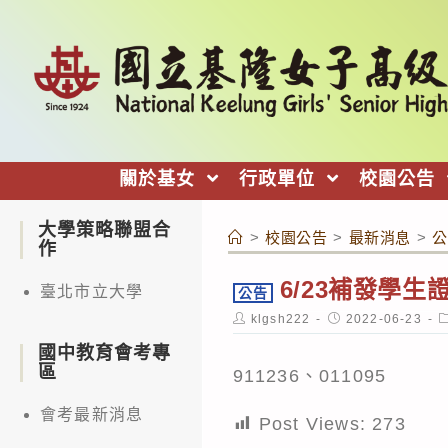
跳
轉
至
主
要
內
關於基女
行政單位
校園公告
容
大學策略聯盟合
>
校園公告
>
最新消息
>
公
作
6/23補發學生
臺北市立大學
公告
Post
Post
P
klgsh222
2022-06-23
author:
published:
c
國中教育會考專
區
911236、011095
會考最新消息
Post Views:
273