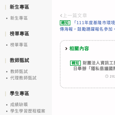
新生專區
上一篇文章
Read
新生專區
「111年度基隆市環
轉知
more
傳海報，鼓勵踴躍報名參加
articles
榜單專區
榜單專區
相關內容
教師甄試
財團法人資訊工業
轉知
日舉辦「隱私倡議國
教師甄試
20
代理教師甄試
學生專區
成績缺曠
學生學習歷程檔案