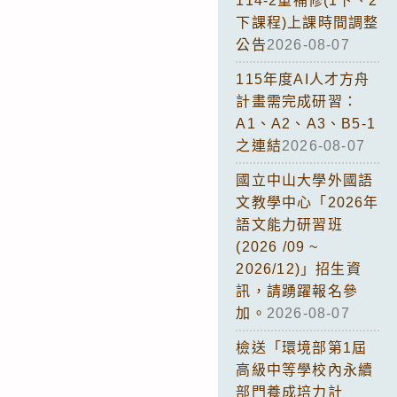
114-2重補修(1下、2
下課程)上課時間調整
公告
2026-08-07
115年度AI人才方舟
計畫需完成研習：
A1、A2、A3、B5-1
之連結
2026-08-07
國立中山大學外國語
文教學中心「2026年
語文能力研習班
(2026 /09 ~
2026/12)」招生資
訊，請踴躍報名參
加。
2026-08-07
檢送「環境部第1屆
高級中等學校內永續
部門養成培力計