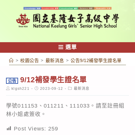
跳
轉
至
主
要
內
選單
容
>
校園公告
>
最新消息
>
公告9/12補發學生證名單
9/12補發學生證名單
公告
Post
Post
Post
klgsh221
2023-09-12
最新消息
author:
published:
category:
學號011153、011211、111033。請至註冊組
林小姐處簽收。
Post Views:
259