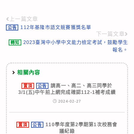
上一篇文章
Read
112年基隆市語文競賽獲獎名單
公告
more
下一篇文章
articles
2023臺灣中小學中文能力檢定考試，鼓勵學生
轉知
報名。
相關內容
請高一、高二、高三同學於
置頂
公告
3/1(五)中午前上網完成確認112-1補考成績
2024-02-27
110學年度第2學期第1次校務會
置頂
公告
議紀錄