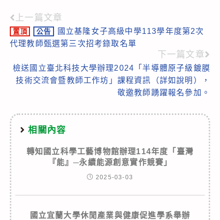
上一篇文章
Read
國立基隆女子高級中學113學年度第2次
置頂
公告
more
代理教師甄選第三次招考錄取名單
articles
下一篇文章
檢送國立臺北科技大學辦理2024「半導體原子級鍍膜
技術交流會暨教師工作坊」課程資訊（詳如說明），
敬邀教師踴躍報名參加。
相關內容
轉知國立科學工藝博物館辦理114年度「臺灣
『能』─永續能源創意實作競賽」
2025-03-03
國立宜蘭大學休閒產業與健康促進學系舉辦