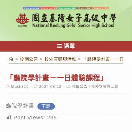
跳
轉
至
主
要
內
選單
容
>
校園公告
>
校外宣導與活動
>
「廳院學計畫－一日體
「廳院學計畫－一日體驗課程」
Post
Post
Post
klgsh310
2024-08-12
校園公告
/
校外宣導與活動
author:
published:
category:
廳院學計畫
下載
Post Views:
235