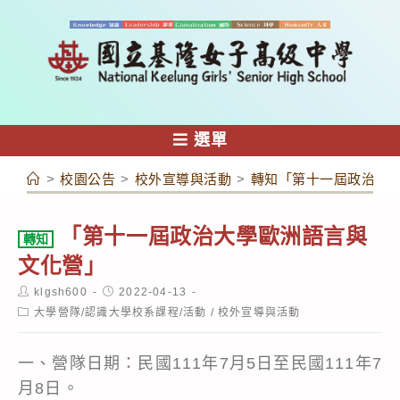
跳
轉
至
主
要
內
選單
容
>
校園公告
>
校外宣導與活動
>
轉知「第十一屆政治大
「第十一屆政治大學歐洲語言與
轉知
文化營」
Post
Post
klgsh600
2022-04-13
author:
published:
Post
大學營隊/認識大學校系課程/活動
/
校外宣導與活動
category:
一、營隊日期：民國111年7月5日至民國111年7
月8日。