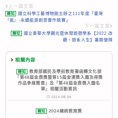
上一篇文章
Read
國立科學工藝博物館主辦之111年度「臺灣
轉知
more
『能』-永續能源創意實作競賽」
articles
下一篇文章
國立東華大學觀光暨休閒遊憩學系【2022 改
轉知
觀，遊系人生】暑期營隊
相關內容
教育部國民及學前教育署函轉文化部
轉知
「第48屆金鼎獎暨第15屆金漫獎入圍及得獎
作品參展簡章」及「第48屆金鼎獎入圍名
單」相關活動資訊
2024-08-09
2024總統教育獎
轉知