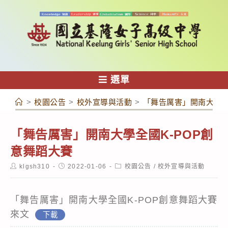
跳
轉
至
主
要
內
選單
容
>
校園公告
>
校外宣導與活動
>
「舞告厲害」開南大學全
「舞告厲害」開南大學全國K-POP創
意舞蹈大賽
Post
Post
Post
klgsh310
2022-01-06
校園公告
/
校外宣導與活動
author:
published:
category:
「舞告厲害」開南大學全國K-POP創意舞蹈大賽
來文
下載