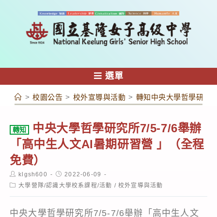
跳
轉
至
主
要
內
選單
容
>
校園公告
>
校外宣導與活動
>
轉知中央大學哲學研究所7
中央大學哲學研究所7/5-7/6舉辦
轉知
「高中生人文AI暑期研習營 」（全程
免費）
Post
Post
klgsh600
2022-06-09
author:
published:
Post
大學營隊/認識大學校系課程/活動
/
校外宣導與活動
category:
中央大學哲學研究所7/5-7/6舉辦「高中生人文