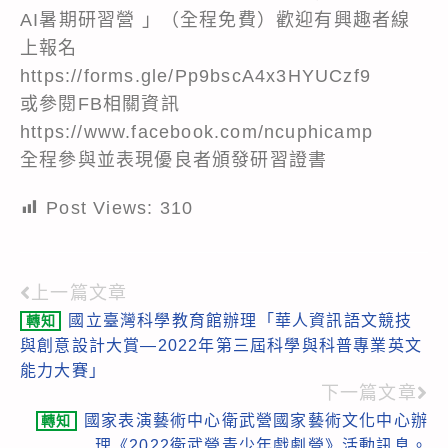
AI暑期研習營 」（全程免費）歡迎有興趣者線
上報名
https://forms.gle/Pp9bscA4x3HYUCzf9
或參閱FB相關資訊
https://www.facebook.com/ncuphicamp
全程參與並表現優良者頒發研習證書
Post Views:
310
上一篇文章
Read
國立臺灣科學教育館辦理「華人資訊語文競技
轉知
more
與創意設計大賞―2022年第三屆科學與科普專業英文
articles
能力大賽」
下一篇文章
國家表演藝術中心衛武營國家藝術文化中心辦
轉知
理《2022衛武營青少年戲劇營》活動訊息。