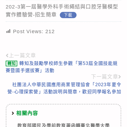
202-3第一屆醫學外科手術繩結與口腔牙醫模型
實作體驗營-招生簡章
下載
Post Views:
212
上一篇文章
Read
轉知及鼓勵學校師生參觀「第53屆全國技能競
轉知
more
賽暨國手選拔賽」活動
articles
下一篇文章
社團法人中華民國應用商業管理協會「2023年夏令
營-心理探索營」活動說明與簡章，歡迎同學報名參加
相關內容
教育部國民及學前教育署函轉臺北醫學大學