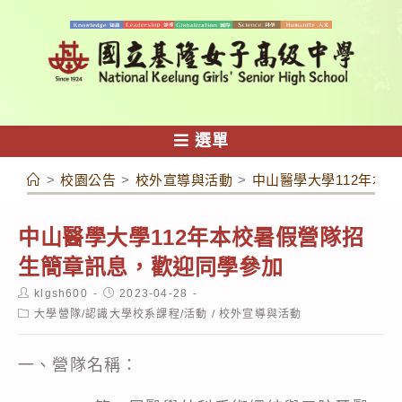
跳
轉
至
主
要
內
選單
容
>
校園公告
>
校外宣導與活動
>
中山醫學大學112年本
中山醫學大學112年本校暑假營隊招
生簡章訊息，歡迎同學參加
Post
Post
klgsh600
2023-04-28
author:
published:
Post
大學營隊/認識大學校系課程/活動
/
校外宣導與活動
category:
一、營隊名稱：