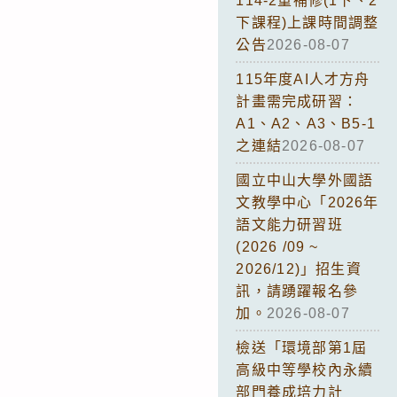
114-2重補修(1下、2
下課程)上課時間調整
公告
2026-08-07
115年度AI人才方舟
計畫需完成研習：
A1、A2、A3、B5-1
之連結
2026-08-07
國立中山大學外國語
文教學中心「2026年
語文能力研習班
(2026 /09 ~
2026/12)」招生資
訊，請踴躍報名參
加。
2026-08-07
檢送「環境部第1屆
高級中等學校內永續
部門養成培力計