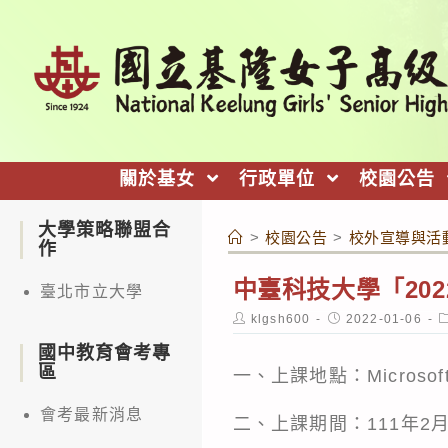
跳
轉
至
主
要
內
關於基女
行政單位
校園公告
容
大學策略聯盟合
>
校園公告
>
校外宣導與活
作
中臺科技大學「20
臺北市立大學
Post
Post
P
klgsh600
2022-01-06
author:
published:
c
國中教育會考專
區
一、上課地點：Microsof
會考最新消息
二、上課期間：111年2月