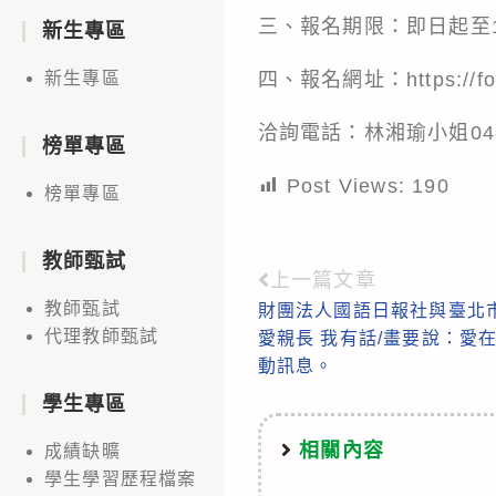
三、報名期限：即日起至11
新生專區
四、報名網址：
https://
新生專區
洽詢電話：林湘瑜小姐04-22
榜單專區
Post Views:
190
榜單專區
教師甄試
上一篇文章
Read
教師甄試
財團法人國語日報社與臺北
more
代理教師甄試
愛親長 我有話/畫要說：愛
articles
動訊息。
學生專區
相關內容
成績缺曠
學生學習歷程檔案