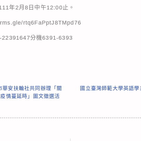
1年2月8日中午12:00止。
forms.gle/rtq6FaPptJ8TMpd76
391647分機6391-6393
市華安扶輪社共同辦理「關
國立臺灣師範大學英語學
在疫情蔓延時」圖文徵選活