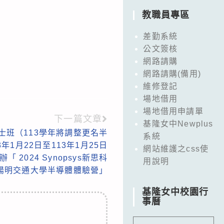
教職員專區
差勤系統
公文簽核
網路請購
網路請購(備用)
維修登記
場地借用
場地借用申請單
下一篇文章
基隆女中Newplus
士班（113學年將調整更名半
系統
年1月22日至113年1月25日
網站維護之css使
 2024 Synopsys新思科
用說明
立陽明交通大學半導體體驗營」
基隆女中校園行
事曆