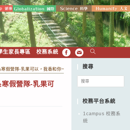
學生家長專區
校務系統
FB
EMAIL
搜尋
系寒假營隊-乳果可以，我香和你一起」
Search
系寒假營隊-乳果可
for:
校務平台系統
1campus 校務系
統