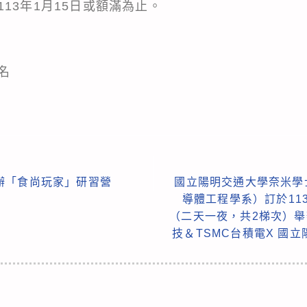
13年1月15日或額滿為止。
名
辦「食尚玩家」研習營
國立陽明交通大學奈米學
導體工程學系）訂於113
（二天一夜，共2梯次）舉辦「
技＆TSMC台積電X 國