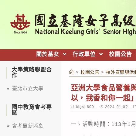
跳
轉
至
主
要
內
關於基女
行政單位
校園公告
容
大學策略聯盟合
>
校園公告
>
校外宣導與活
作
亞洲大學食品營養與
臺北市立大學
以，我香和你一起
國中教育會考專
Post
Post
P
klgsh600
2024-01-02
author:
published:
c
區
一、活動時間：113年1月
會考最新消息