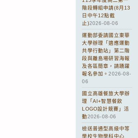
115學年度高二第一
階段轉組申請(8月13
日中午12點截
止)
2026-08-06
運動部委請國立東華
大學辦理「適應運動
共學行動站」第二階
段與離島場研習海報
及各區簡章，請踴躍
報名參加。
2026-08-
06
國立高雄餐旅大學辦
理「AI+智慧餐飲
LOGO設計競賽」活
動
2026-08-06
檢送普通型高級中等
學校生物學科中心