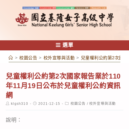
跳
轉
至
主
要
內
選單
容
>
校園公告
>
校外宣導與活動
>
兒童權利公約第2次國家
兒童權利公約第2次國家報告業於110
年11月19日公布於兒童權利公約資訊
網
Post
Post
Post
klgsh310
2021-12-15
校園公告
/
校外宣導與活動
author:
published:
category:
說明：