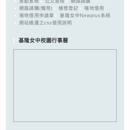
差勤系統
公文簽核
網路請購
網路請購(備用)
維修登記
場地借用
場地借用申請單
基隆女中Newplus系統
網站維護之css使用說明
基隆女中校園行事曆