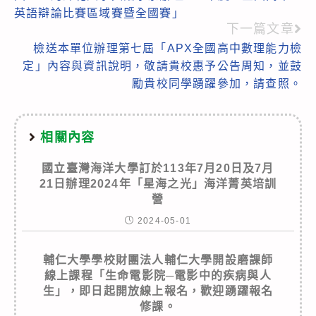
more
英語辯論比賽區域賽暨全國賽」
articles
下一篇文章
檢送本單位辦理第七屆「APX全國高中數理能力檢
定」內容與資訊說明，敬請貴校惠予公告周知，並鼓
勵貴校同學踴躍參加，請查照。
相關內容
國立臺灣海洋大學訂於113年7月20日及7月
21日辦理2024年「星海之光」海洋菁英培訓
營
2024-05-01
輔仁大學學校財團法人輔仁大學開設磨課師
線上課程「生命電影院─電影中的疾病與人
生」，即日起開放線上報名，歡迎踴躍報名
修課。