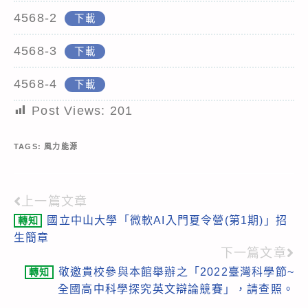
4568-2
下載
4568-3
下載
4568-4
下載
Post Views:
201
TAGS:
風力能源
上一篇文章
Read
國立中山大學「微軟AI入門夏令營(第1期)」招
轉知
more
生簡章
articles
下一篇文章
敬邀貴校參與本館舉辦之「2022臺灣科學節~
轉知
全國高中科學探究英文辯論競賽」，請查照。