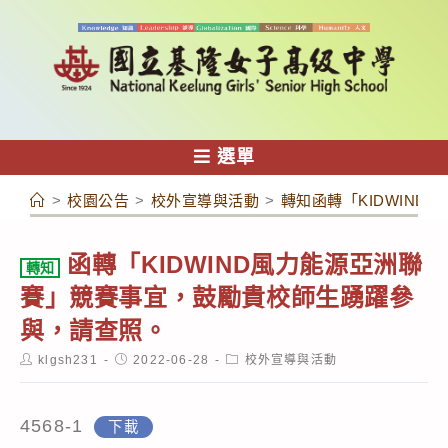
跳
轉
至
主
要
內
選單
容
>
校園公告
>
校外宣導與活動
>
轉知函轉「KIDWIN
函轉「KIDWIND風力能源亞洲聯
轉知
賽」競賽事宜，鼓勵貴校師生踴躍參
與，請查照。
Post
Post
Post
klgsh231
2022-06-28
校外宣導與活動
author:
published:
category:
4568-1
下載