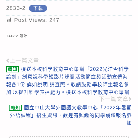
2833-2
下載
Post Views:
247
TAGS:
設計
上一篇文章
Read
檢送本校科學教育中心舉辦「2022光洋盃科學
轉知
more
論劍」創意說科學短影片競賽活動簡章與活動宣傳海
articles
報各1份,詳如說明,請查照。敬請鼓勵學校師生報名參
加,以提升科學表達能力。檢送本校科學教育中心舉辦
下一篇文章
國立中山大學外國語文教學中心「2022年暑期
轉知
外語課程」招生資訊，歡迎有興趣的同學踴躍報名參
加