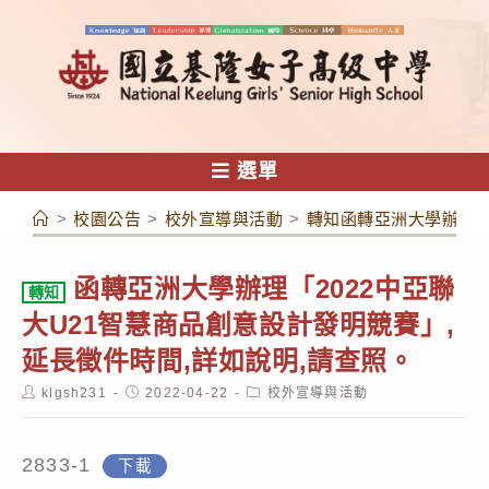
跳
轉
至
主
要
內
選單
容
>
校園公告
>
校外宣導與活動
>
轉知函轉亞洲大學辦理「
函轉亞洲大學辦理「2022中亞聯
轉知
大U21智慧商品創意設計發明競賽」,
延長徵件時間,詳如說明,請查照。
Post
Post
Post
klgsh231
2022-04-22
校外宣導與活動
author:
published:
category:
2833-1
下載