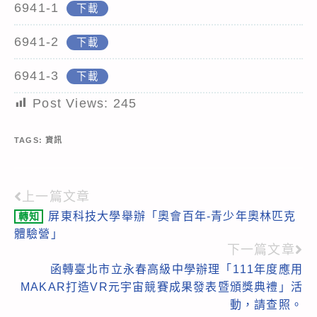
6941-1
下載
6941-2
下載
6941-3
下載
Post Views:
245
TAGS:
資訊
上一篇文章
Read
屏東科技大學舉辦「奧會百年-青少年奧林匹克
轉知
more
體驗營」
articles
下一篇文章
函轉臺北市立永春高級中學辦理「111年度應用
MAKAR打造VR元宇宙競賽成果發表暨頒獎典禮」活
動，請查照。