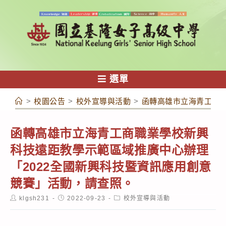
跳
轉
至
主
要
內
選單
容
>
校園公告
>
校外宣導與活動
>
函轉高雄市立海青工商職
函轉高雄市立海青工商職業學校新興
科技遠距教學示範區域推廣中心辦理
「2022全國新興科技暨資訊應用創意
競賽」活動，請查照。
Post
Post
Post
klgsh231
2022-09-23
校外宣導與活動
author:
published:
category: