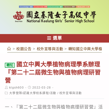
跳
轉
至
主
要
內
選單
容
>
校園公告
>
校外宣導與活動
>
轉知國立中興大學植物
國立中興大學植物病理學系辦理
轉知
『第二十二屆微生物與植物病理研習
營
Post
Post
klgsh600
2022-03-28
author:
published:
Post
大學營隊/認識大學校系課程/活動
/
校外宣導與活動
category:
一、『第二十二屆微生物與植物病理研習營』活