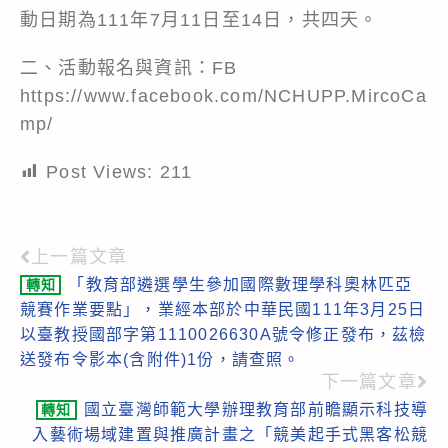
動日期為111年7月11日至14日，共四天。
二、活動報名與資訊：FB
https://www.facebook.com/NCHUPP.MircoCa
mp/
Post Views:
211
上一篇文章
Read
「教育部遴選學生參加國際數理學科奧林匹亞
轉知
more
競賽作業要點」，業經本部於中華民國111年3月25日
articles
以臺教授國部字第1110026630A號令修正發布，茲檢
送發布令影本(含附件)1份，請查照。
下一篇文章
國立臺灣師範大學辦理教育部前瞻顯示科技導
轉知
入藝術場域建置與推廣計畫之「競美起手式黑客松競