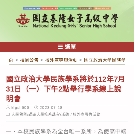
跳
轉
至
主
要
內
選單
容
>
校園公告
>
校外宣導與活動
>
國立政治大學民族學系將
國立政治大學民族學系將於112年7月
31日（一）下午2點舉行學系線上說
明會
Post
Post
klgsh600
2023-07-18
author:
published:
Post
大學營隊/認識大學校系課程/活動
/
校外宣導與活動
category:
一、本校民族學系為全台唯一系所，為使高中端