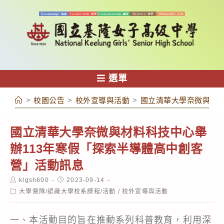
跳
轉
至
主
要
內
選單
容
>
校園公告
>
校外宣導與活動
>
國立清華大學奈微與材料
國立清華大學奈微與材料科技中心舉
辦113年寒假「探索半導體高中創客
營」活動訊息
Post
Post
klgsh600
2023-09-14
author:
published:
Post
大學營隊/認識大學校系課程/活動
/
校外宣導與活動
category:
一、本活動目的旨在推動系列科普教育，利用深