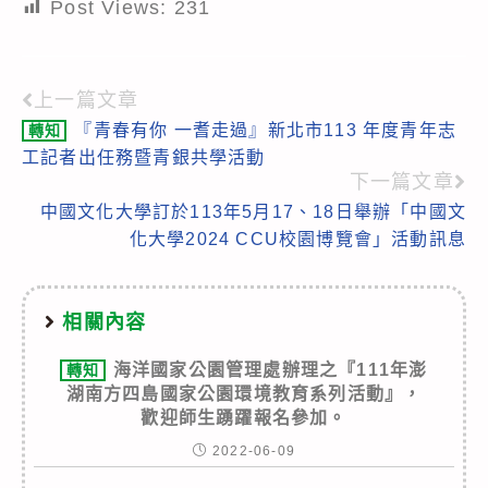
Post Views:
231
上一篇文章
Read
『青春有你 一耆走過』新北市113 年度青年志
轉知
more
工記者出任務暨青銀共學活動
articles
下一篇文章
中國文化大學訂於113年5月17、18日舉辦「中國文
化大學2024 CCU校園博覽會」活動訊息
相關內容
海洋國家公園管理處辦理之『111年澎
轉知
湖南方四島國家公園環境教育系列活動』，
歡迎師生踴躍報名參加。
2022-06-09