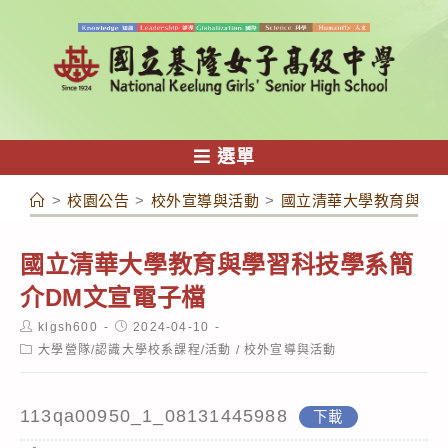
跳
轉
至
主
要
內
選單
容
>
校園公告
>
校外宣導與活動
>
國立清華大學教育與學
國立清華大學教育與學習科技學系簡
介DM文宣電子檔
Post
Post
klgsh600
2024-04-10
author:
published:
Post
大學營隊/認識大學校系課程/活動
/
校外宣導與活動
category:
113qa00950_1_08131445988
下載