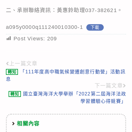
二、承辦聯絡資訊：黃惠鈴助理037-382621。
a095y0000q111240010300-1
下載
Post Views:
209
上一篇文章
Read
「111年度高中職氣候變遷創意行動營」活動訊
轉知
more
息
articles
下一篇文章
國立臺灣海洋大學舉辦「2022第二屆海洋法政
轉知
學習體驗心得競賽」
相關內容