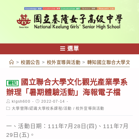
跳
轉
至
主
要
內
選單
容
>
校園公告
>
校外宣導與活動
>
轉知國立聯合大學文化
國立聯合大學文化觀光產業學系
轉知
辦理「暑期體驗活動」海報電子檔
Post
Post
klgsh600
2022-07-14
author:
published:
Post
大學營隊/認識大學校系課程/活動
/
校外宣導與活動
category:
一、活動日期：111年7月28日(四)、111年7月
29日(五)。