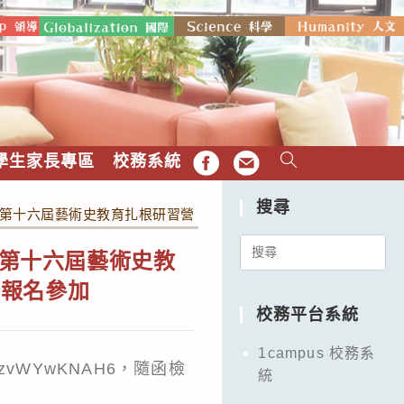
學生家長專區
校務系統
FB
EMAIL
搜尋
辦「第十六屆藝術史教育扎根研習營：藝術史裡的毛小孩」活動，歡
Search
「第十六屆藝術史教
for:
躍報名參加
校務平台系統
1campus 校務系
3wDzvWYwKNAH6
，隨函檢
統