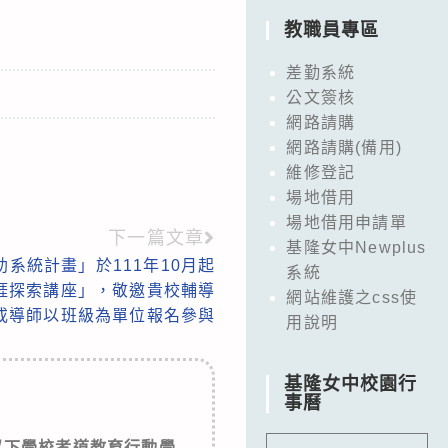
教職員專區
差勤系統
公文簽核
網路請購
網路請購(備用)
維修登記
場地借用
場地借用申請單
下一篇文章
基隆女中Newplus
系統計畫」於111年10月起
系統
涯探索講座」，敬邀貴校輔導
網站維護之css使
或導師以班級為單位報名參與
用說明
基隆女中校園行
事曆
以下學校孝道教育行動學