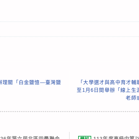
辦理關「白金鹽憶—臺灣鹽
「大學選才與高中育才輔助
至1月6日間舉辦「線上生
老師
026年第六屆北區四學聯合
113年度高級中等
轉知