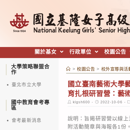
跳
轉
至
主
要
內
關於基女
行政單位
校園公告
容
大學策略聯盟合
>
校園公告
>
校外宣導與活
作
國立臺南藝術大學藝
臺北市立大學
育扎根研習營：藝
國中教育會考專
Post
Post
P
klgsh600
2022-10-06
author:
published:
c
區
說明：旨揭研習營以線上
會考最新消息
附活動簡章與海報各1份