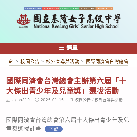
跳
轉
至
主
要
內
選單
容
>
校園公告
>
校外宣導與活動
>
國際同濟會台灣總會主
國際同濟會台灣總會主辦第六屆「十
大傑出青少年及兒童獎」選拔活動
Post
Post
Post
klgsh310
2025-01-15
校園公告
/
校外宣導與活動
author:
published:
category:
國際同濟會台灣總會第六屆十大傑出青少年及兒
童獎選拔計畫
下載