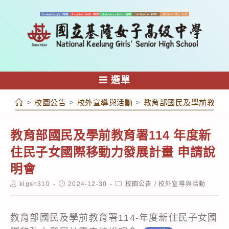
跳
轉
至
主
要
內
選單
容
>
校園公告
>
校外宣導與活動
>
教育部國民及學前教育署
教育部國民及學前教育署114 年度新
住民子女國際移動力發展計畫 申請說
明會
Post
Post
Post
klgsh310
2024-12-30
校園公告
/
校外宣導與活動
author:
published:
category:
教育部國民及學前教育署114-年度新住民子女國