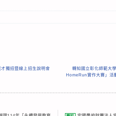
選才獨招暨線上招生說明會
轉知國立彰化師範大學
HomeRun實作大賽」
辦理114年「永續發展教育
宏國學校財團法人
轉知