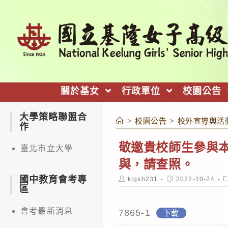
跳
轉
至
主
要
內
關於基女
行政單位
校園公告
容
大學策略聯盟合
>
校園公告
>
校外宣導與活
作
敬邀貴校師生參與
臺北市立大學
與，請查照。
國中教育會考專
Post
Post
P
klgsh231
2022-10-24
author:
published:
c
區
會考最新消息
7865-1
下載