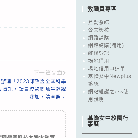
教職員專區
差勤系統
公文簽核
網路請購
網路請購(備用)
維修登記
場地借用
場地借用申請單
下一篇文章
基隆女中Newplus
辦理「2023仰望盃全國科學
系統
活動資訊，請貴校鼓勵師生踴躍
網站維護之css使
參加，請查照。
用說明
基隆女中校園行
事曆
宏國德霖科技大學企業管