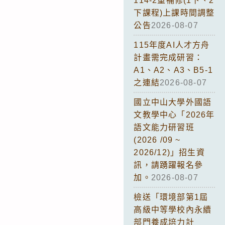
114-2重補修(1下、2
下課程)上課時間調整
公告
2026-08-07
115年度AI人才方舟
計畫需完成研習：
A1、A2、A3、B5-1
之連結
2026-08-07
國立中山大學外國語
文教學中心「2026年
語文能力研習班
(2026 /09 ~
2026/12)」招生資
訊，請踴躍報名參
加。
2026-08-07
檢送「環境部第1屆
高級中等學校內永續
部門養成培力計