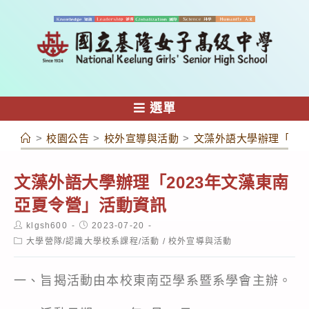
跳
轉
至
主
要
內
選單
容
>
校園公告
>
校外宣導與活動
>
文藻外語大學辦理「20
文藻外語大學辦理「2023年文藻東南
亞夏令營」活動資訊
Post
Post
klgsh600
2023-07-20
author:
published:
Post
大學營隊/認識大學校系課程/活動
/
校外宣導與活動
category:
一、旨揭活動由本校東南亞學系暨系學會主辦。