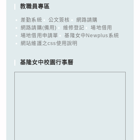
教職員專區
差勤系統
公文簽核
網路請購
網路請購(備用)
維修登記
場地借用
場地借用申請單
基隆女中Newplus系統
網站維護之css使用說明
基隆女中校園行事曆