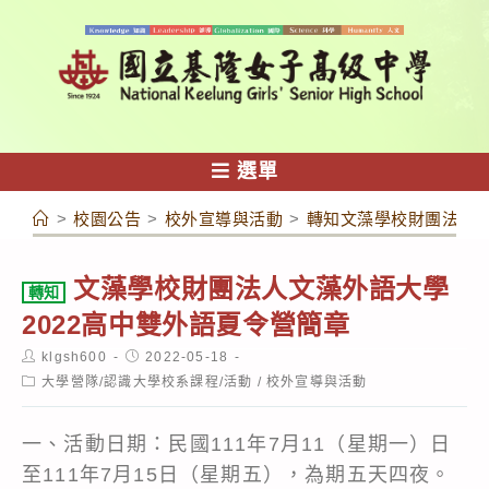
跳
轉
至
主
要
內
選單
容
>
校園公告
>
校外宣導與活動
>
轉知文藻學校財團法人文
文藻學校財團法人文藻外語大學
轉知
2022高中雙外語夏令營簡章
Post
Post
klgsh600
2022-05-18
author:
published:
Post
大學營隊/認識大學校系課程/活動
/
校外宣導與活動
category:
一、活動日期：民國111年7月11（星期一）日
至111年7月15日（星期五），為期五天四夜。