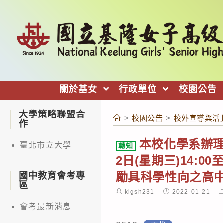
跳
轉
至
主
要
內
關於基女
行政單位
校園公告
容
大學策略聯盟合
>
校園公告
>
校外宣導與活
作
本校化學系辦理
臺北市立大學
轉知
2日(星期三)14:
勵具科學性向之高中
國中教育會考專
區
Post
Post
P
klgsh231
2022-01-21
author:
published:
c
會考最新消息