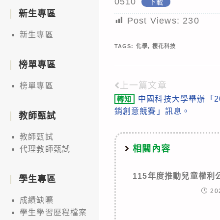
0510
下載
新生專區
Post Views:
230
新生專區
TAGS:
化學
,
櫻花科技
榜單專區
上一篇文章
Read
榜單專區
中國科技大學舉辦「2
轉知
more
銷創意競賽」訊息。
教師甄試
articles
教師甄試
相關內容
代理教師甄試
115年度推動兒童權
學生專區
20
成績缺曠
學生學習歷程檔案