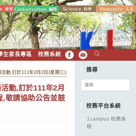
學生家長專區
校務系統
FB
EMAIL
搜尋
動,訂於111年2月2日(星期三)14:00至16:00舉行日本中
Search
動,訂於111年2月
for:
課程,敬請協助公告並鼓
校務平台系統
1campus 校務系
統