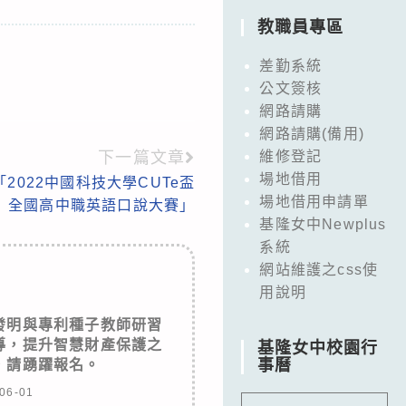
教職員專區
差勤系統
公文簽核
網路請購
網路請購(備用)
下一篇文章
維修登記
場地借用
2022中國科技大學CUTe盃
場地借用申請單
全國高中職英語口說大賽」
基隆女中Newplus
系統
網站維護之css使
用說明
發明與專利種子教師研習
導，提升智慧財產保護之
基隆女中校園行
事曆
，請踴躍報名。
06-01