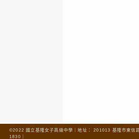
©2022 國立基隆女子高級中學｜地址： 201013 基隆市東信路 32
1830｜