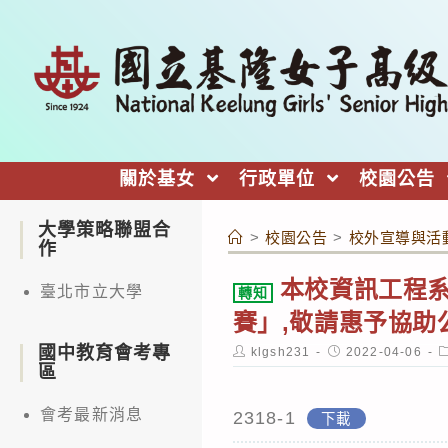
跳
轉
至
主
要
內
關於基女
行政單位
校園公告
容
大學策略聯盟合
>
校園公告
>
校外宣導與活
作
本校資訊工程系謹
臺北市立大學
轉知
賽」,敬請惠予協助
國中教育會考專
Post
Post
P
klgsh231
2022-04-06
author:
published:
c
區
會考最新消息
2318-1
下載