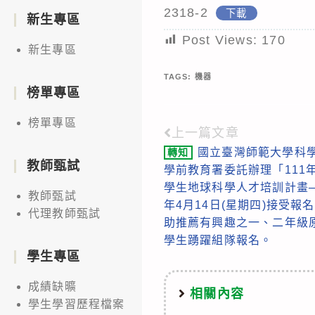
2318-2
下載
新生專區
Post Views:
170
新生專區
TAGS:
機器
榜單專區
榜單專區
上一篇文章
Read
國立臺灣師範大學科
轉知
more
教師甄試
學前教育署委託辦理「111
articles
學生地球科學人才培訓計畫─
教師甄試
年4月14日(星期四)接受
代理教師甄試
助推薦有興趣之一、二年級
學生踴躍組隊報名。
學生專區
成績缺曠
相關內容
學生學習歷程檔案