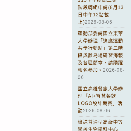
115學年度高二第一
階段轉組申請(8月13
日中午12點截
止)
2026-08-06
運動部委請國立東華
大學辦理「適應運動
共學行動站」第二階
段與離島場研習海報
及各區簡章，請踴躍
報名參加。
2026-08-
06
國立高雄餐旅大學辦
理「AI+智慧餐飲
LOGO設計競賽」活
動
2026-08-06
檢送普通型高級中等
學校生物學科中心