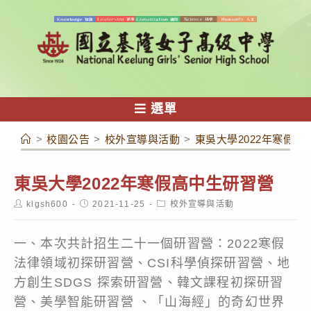
跳
轉
至
主
要
內
選單
容
>
校園公告
>
校外宣導與活動
>
東吳大學2022年寒假高
東吳大學2022年寒假高中生研習營
Post
Post
Post
klgsh600
2021-11-25
校外宣導與活動
author:
published:
category:
一、本次共計招生二十一個研習營：2022寒假
法律領域初探研習營、CSI科學偵探研習營、地
方創生SDGS 探索研習營、韓文課程初探研習
營、美學智能研習營 、「山海經」的奇幻世界