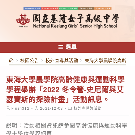
跳
轉
至
主
要
內
選單
容
>
校園公告
>
校外宣導與活動
>
東海大學農學院高齡健康
東海大學農學院高齡健康與運動科學
學程舉辦「2022 冬令營-史尼爾與艾
瑟賽斯的探險計畫」活動訊息。
Post
Post
Post
klgsh312
2021-12-03
校外宣導與活動
author:
published:
category:
說明：活動相關資訊請參閱高齡健康與運動科學
學士學位學程網頁