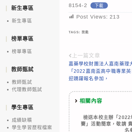
8154-2
下載
新生專區
Post Views:
213
新生專區
TAGS:
技能
榜單專區
榜單專區
上一篇文章
Read
嘉藥學校財團法人嘉南藥理
more
教師甄試
「2022嘉南盃高中職專業
articles
迎踴躍報名參加，
教師甄試
代理教師甄試
相關內容
學生專區
檢送本校主辦「202
成績缺曠
賽」活動簡章，敬請 
學生學習歷程檔案
名