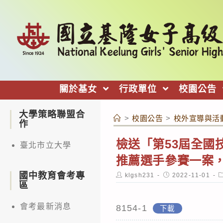
跳
轉
至
主
要
內
關於基女
行政單位
校園公告
容
大學策略聯盟合
>
校園公告
>
校外宣導與活
作
檢送「第53屆全
臺北市立大學
推薦選手參賽一案
國中教育會考專
Post
Post
P
klgsh231
2022-11-01
author:
published:
c
區
會考最新消息
8154-1
下載