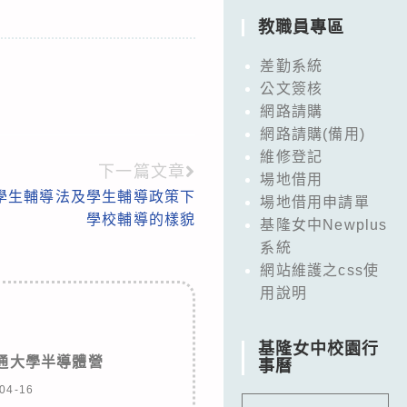
教職員專區
差勤系統
公文簽核
網路請購
網路請購(備用)
維修登記
下一篇文章
場地借用
-學生輔導法及學生輔導政策下
場地借用申請單
學校輔導的樣貌
基隆女中Newplus
系統
網站維護之css使
用說明
基隆女中校園行
交通大學半導體營
事曆
04-16