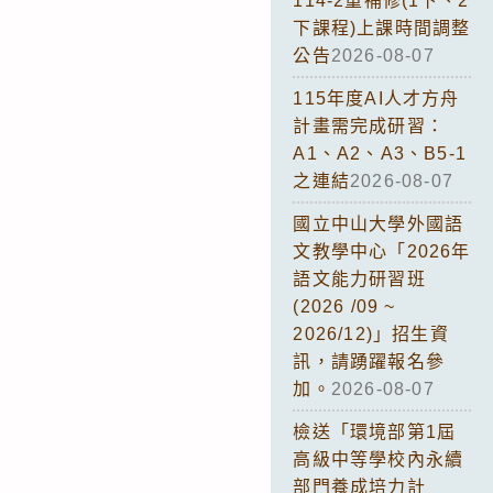
114-2重補修(1下、2
下課程)上課時間調整
公告
2026-08-07
115年度AI人才方舟
計畫需完成研習：
A1、A2、A3、B5-1
之連結
2026-08-07
國立中山大學外國語
文教學中心「2026年
語文能力研習班
(2026 /09 ~
2026/12)」招生資
訊，請踴躍報名參
加。
2026-08-07
檢送「環境部第1屆
高級中等學校內永續
部門養成培力計