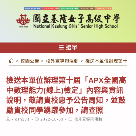
跳
轉
至
主
要
內
選單
容
>
校園公告
>
校外宣導與活動
>
檢送本單位辦理第十屆「
檢送本單位辦理第十屆「APX全國高
中數理能力(線上)檢定」內容與資訊
說明，敬請貴校惠予公告周知，並鼓
勵貴校同學踴躍參加，請查照
Post
Post
Post
klgsh231
2022-10-03
校外宣導與活動
author:
published:
category: