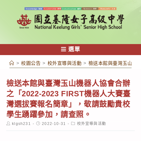
跳
轉
至
主
要
內
選單
容
>
校園公告
>
校外宣導與活動
>
檢送本館與臺灣玉山機器人
檢送本館與臺灣玉山機器人協會合辦
之「2022-2023 FIRST機器人大賽臺
灣選拔賽報名簡章」，敬請鼓勵貴校
學生踴躍參加，請查照。
Post
Post
Post
klgsh231
2022-10-31
校外宣導與活動
author:
published:
category: