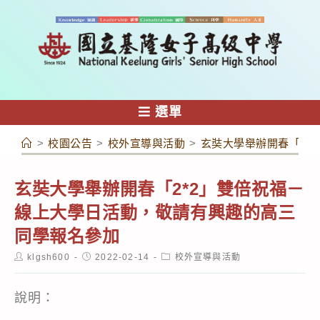
跳
轉
至
主
要
內
選單
容
>
校園公告
>
校外宣導與活動
>
玄奘大學舉辦開春「2*
玄奘大學舉辦開春「2*2」雙倍祝福－
線上大學日活動，敬請有興趣的高三
同學報名參加
Post
Post
Post
klgsh600
2022-02-14
校外宣導與活動
author:
published:
category:
說明：