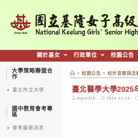
跳
轉
至
主
要
內
關於基女
行政單位
校園公告
容
大學策略聯盟合
>
校園公告
>
校外宣導與活
作
臺北醫學大學202
臺北市立大學
Post
Post
P
klgsh310
2024-12-18
author:
published:
c
國中教育會考專
區
會考最新消息