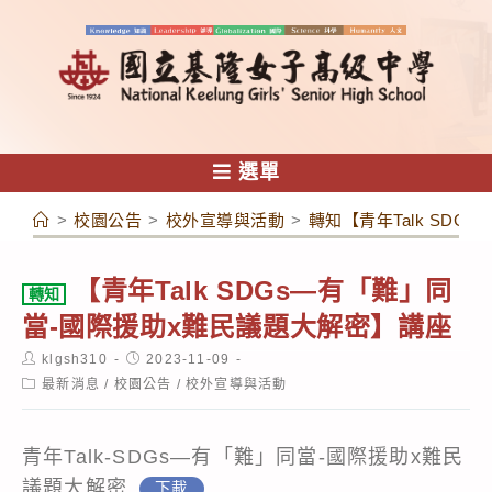
跳
轉
至
主
要
內
選單
容
>
校園公告
>
校外宣導與活動
>
轉知【青年Talk SD
【青年Talk SDGs—有「難」同
轉知
當-國際援助x難民議題大解密】講座
Post
Post
klgsh310
2023-11-09
author:
published:
Post
最新消息
/
校園公告
/
校外宣導與活動
category:
青年Talk-SDGs—有「難」同當-國際援助x難民
議題大解密
下載