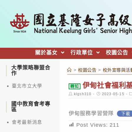
跳
轉
至
主
要
內
關於基女
行政單位
校園公告
容
大學策略聯盟合
>
校園公告
>
校外宣導與活
作
伊甸社會福利
臺北市立大學
轉知
Post
Post
P
klgsh310
2023-05-15
author:
published:
c
國中教育會考專
區
伊甸服務學習營隊
下載
會考最新消息
Post Views:
211