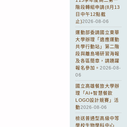
115學年度高二第一
階段轉組申請(8月13
日中午12點截
止)
2026-08-06
運動部委請國立東華
大學辦理「適應運動
共學行動站」第二階
段與離島場研習海報
及各區簡章，請踴躍
報名參加。
2026-08-
06
國立高雄餐旅大學辦
理「AI+智慧餐飲
LOGO設計競賽」活
動
2026-08-06
檢送普通型高級中等
學校生物學科中心