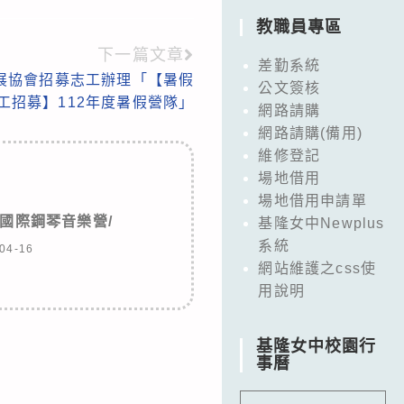
教職員專區
下一篇文章
差勤系統
展協會招募志工辦理「【暑假
公文簽核
工招募】112年度暑假營隊」
網路請購
網路請購(備用)
維修登記
場地借用
場地借用申請單
學國際鋼琴音樂營/
基隆女中Newplus
系統
04-16
網站維護之css使
用說明
基隆女中校園行
事曆