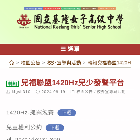
跳
轉
至
主
要
內
選單
容
>
校園公告
>
校外宣導與活動
>
轉知兒福聯盟1420Hz
兒福聯盟1420Hz兒少發聲平台
轉知
Post
Post
Post
klgsh310
2024-09-19
校園公告
/
校外宣導與活動
author:
published:
category:
1420Hz-提案競賽
下載
兒童權利公約
下載
Post Views:
300