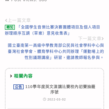
上一篇文章
Read
「全國學生音樂比賽決賽團體項目及個人項目
轉知
more
辦理順序互調（草案）意見收集表」
articles
下一篇文章
國立臺南第一高級中學教育部公民與社會學科中心與
臺灣社會學會、體育學科中心共同辦理「運動場上的
性別議題講座」研習，邀請教師報名參與。
相關內容
110學年度英文演講比賽校內初賽抽籤
公告
序號
2022-03-02