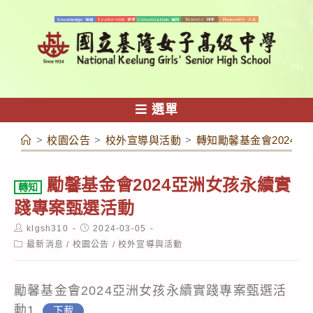
跳
轉
至
主
要
內
選單
容
>
校園公告
>
校外宣導與活動
>
轉知勵馨基金會2024
勵馨基金會2024亞洲女孩永續實
轉知
踐專案甄選活動
Post
Post
klgsh310
2024-03-05
author:
published:
Post
最新消息
/
校園公告
/
校外宣導與活動
category:
勵馨基金會2024亞洲女孩永續實踐專案甄選活
動1
下載