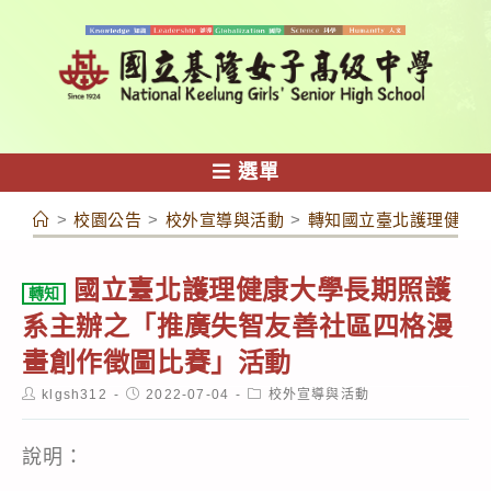
跳
轉
至
主
要
內
選單
容
>
校園公告
>
校外宣導與活動
>
轉知國立臺北護理健康
國立臺北護理健康大學長期照護
轉知
系主辦之「推廣失智友善社區四格漫
畫創作徵圖比賽」活動
Post
Post
Post
klgsh312
2022-07-04
校外宣導與活動
author:
published:
category:
說明：