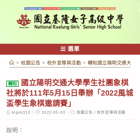
跳
轉
至
主
要
內
選單
容
>
校園公告
>
校外宣導與活動
>
轉知國立陽明交通大學學
國立陽明交通大學學生社團象棋
轉知
社將於111年5月15日舉辦「2022風城
盃學生象棋邀請賽」
Post
Post
Post
klgsh310
2022-05-03
校園公告
/
校外宣導與活動
author:
published:
category:
說明：