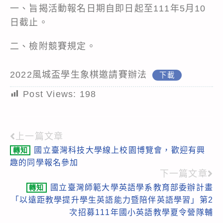
一、旨揭活動報名日期自即日起至111年5月10
日截止。
二、檢附競賽規定。
2022風城盃學生象棋邀請賽辦法
下載
Post Views:
198
上一篇文章
Read
國立臺灣科技大學線上校園博覽會，歡迎有興
轉知
more
趣的同學報名參加
articles
下一篇文章
國立臺灣師範大學英語學系教育部委辦計畫
轉知
「以遠距教學提升學生英語能力暨陪伴英語學習」第2
次招募111年國小英語教學夏令營隊輔