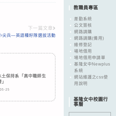
教職員專區
差勤系統
公文簽核
下一篇文章
網路請購
交小尖兵―英語種籽隊選拔活動
網路請購(備用)
維修登記
場地借用
場地借用申請單
基隆女中Newplus
系統
水土保持系「高中職師生
網站維護之css使
營」
用說明
05-25
基隆女中校園行
事曆