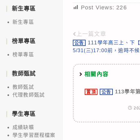
Post Views:
226
新生專區
新生專區
上一篇文章
Read
榜單專區
111學年高三上、下
公告
more
5/31(三)17:00前，逾時不候
榜單專區
articles
教師甄試
相關內容
教師甄試
113學年
置頂
公告
代理教師甄試
20
學生專區
成績缺曠
學生學習歷程檔案