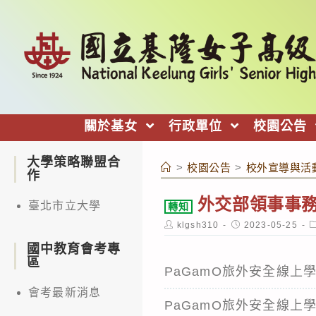
跳
轉
至
主
要
內
關於基女
行政單位
校園公告
容
大學策略聯盟合
>
校園公告
>
校外宣導與活
作
外交部領事事務
臺北市立大學
轉知
Post
Post
P
klgsh310
2023-05-25
author:
published:
c
國中教育會考專
區
PaGamO旅外安全線上
會考最新消息
PaGamO旅外安全線上