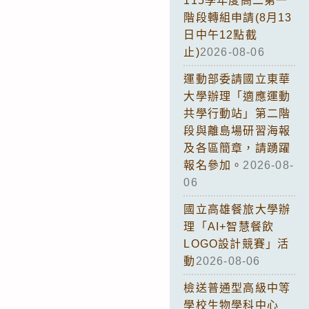
115學年度高二第一
階段轉組申請(8月13
日中午12點截
止)
2026-08-06
運動部委請國立東華
大學辦理「適應運動
共學行動站」第二階
段與離島場研習海報
及各區簡章，請踴躍
報名參加。
2026-08-
06
國立高雄餐旅大學辦
理「AI+智慧餐飲
LOGO設計競賽」活
動
2026-08-06
檢送普通型高級中等
學校生物學科中心