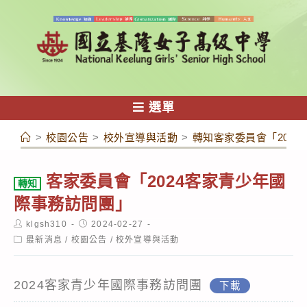
跳
轉
至
主
要
內
選單
容
>
校園公告
>
校外宣導與活動
>
轉知客家委員會「202
客家委員會「2024客家青少年國
轉知
際事務訪問團」
Post
Post
klgsh310
2024-02-27
author:
published:
Post
最新消息
/
校園公告
/
校外宣導與活動
category:
2024客家青少年國際事務訪問團
下載