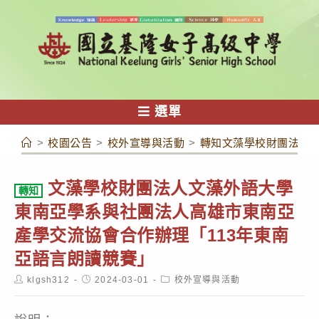
跳
轉
至
主
要
內
選單
容
>
校園公告
>
校外宣導與活動
>
轉知文藻學校財團法人文
文藻學校財團法人文藻外語大學
轉知
東南亞學系與社團法人高雄市東南亞
產學交流協會合作辦理「113年東南
亞語言朗讀競賽」
Post
Post
Post
klgsh312
2024-03-01
校外宣導與活動
author:
published:
category: