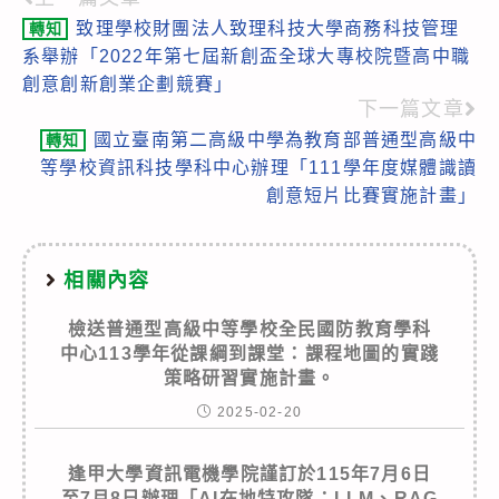
Read
致理學校財團法人致理科技大學商務科技管理
轉知
more
系舉辦「2022年第七屆新創盃全球大專校院暨高中職
articles
創意創新創業企劃競賽」
下一篇文章
國立臺南第二高級中學為教育部普通型高級中
轉知
等學校資訊科技學科中心辦理「111學年度媒體識讀
創意短片比賽實施計畫」
相關內容
檢送普通型高級中等學校全民國防教育學科
中心113學年從課綱到課堂：課程地圖的實踐
策略研習實施計畫。
2025-02-20
逢甲大學資訊電機學院謹訂於115年7月6日
至7月8日辦理「AI在地特攻隊：LLM、RAG