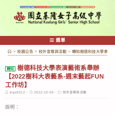
跳
轉
至
主
要
內
選單
容
>
校園公告
>
校外宣導與活動
>
轉知樹德科技大學表演藝
樹德科技大學表演藝術系舉辦
轉知
【2022樹科大表藝系-週末藝起FUN
工作坊】
Post
Post
Post
klgsh312
2022-10-04
校外宣導與活動
author:
published:
category:
說明：