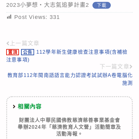
2023小夢想‧大志氣追夢計畫2
下載
Post Views:
331
上一篇文章
Read
112學年新生健康檢查注意事項(含補檢
置頂
公告
more
注意事項)
articles
下一篇文章
教育部112年閩南語語言能力認證考試試辦A卷電腦化
施測
相關內容
財團法人中華民國佛教慈濟慈善事業基金會
舉辦2024年「慈濟教育人文營」活動簡章及
活動海報。