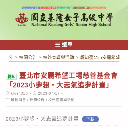
跳
轉
至
主
要
內
選單
容
>
校園公告
>
校外宣導與活動
>
轉知臺北市安麗希望工場
臺北市安麗希望工場慈善基金會
轉知
「2023小夢想‧大志氣追夢計畫」
Post
Post
klgsh310
2023-07-17
author:
published:
Post
最新消息
/
校園公告
/
校外宣導與活動
category:
2023小夢想‧大志氣追夢計畫
下載