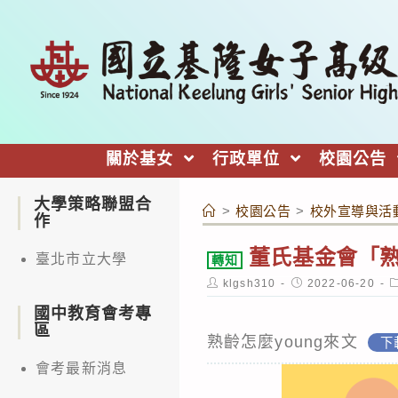
跳
轉
至
主
要
內
關於基女
行政單位
校園公告
容
大學策略聯盟合
>
校園公告
>
校外宣導與活
作
董氏基金會「熟
臺北市立大學
轉知
Post
Post
P
klgsh310
2022-06-20
author:
published:
c
國中教育會考專
區
熟齡怎麼young來文
下
會考最新消息