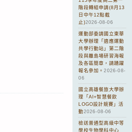
115學年度高二第一
階段轉組申請(8月13
日中午12點截
止)
2026-08-06
運動部委請國立東華
大學辦理「適應運動
共學行動站」第二階
段與離島場研習海報
及各區簡章，請踴躍
報名參加。
2026-08-
06
國立高雄餐旅大學辦
理「AI+智慧餐飲
LOGO設計競賽」活
動
2026-08-06
檢送普通型高級中等
學校生物學科中心