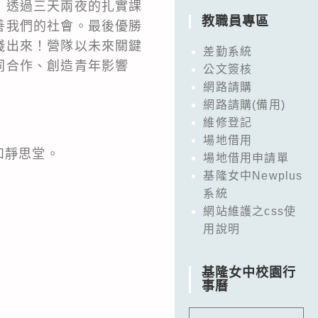
，透過三天兩夜的扎實課
教職員專區
善我們的社會。最後優勝
踐出來！營隊以未來關鍵
差勤系統
同合作、創造青年影響
公文簽核
網路請購
網路請購(備用)
維修登記
場地借用
雙和靜思堂。
場地借用申請單
基隆女中Newplus
系統
網站維護之css使
。
用說明
基隆女中校園行
事曆