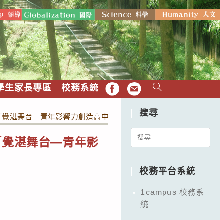
學生家長專區
校務系統
FB
EMAIL
搜尋
年「覺湛舞台—青年影響力創造高中營」台北場次活動
Search
「覺湛舞台—青年影
for:
校務平台系統
1campus 校務系
統