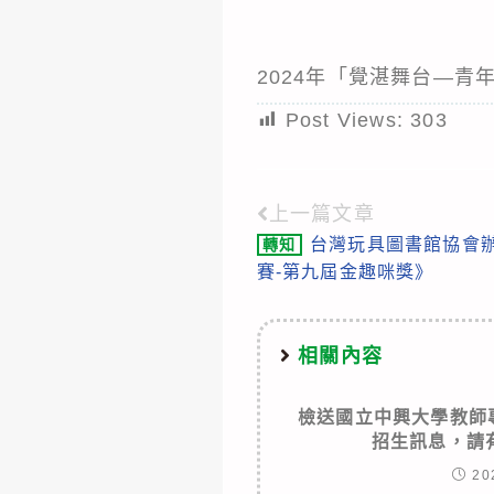
2024年「覺湛舞台—青
Post Views:
303
上一篇文章
Read
台灣玩具圖書館協會辦
轉知
more
賽-第九屆金趣咪獎》
articles
相關內容
檢送國立中興大學教師
招生訊息，請
20