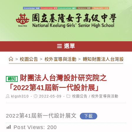
跳
轉
至
主
要
內
選單
容
>
校園公告
>
校外宣導與活動
>
轉知財團法人台灣設計研
財團法人台灣設計研究院之
轉知
「2022第41屆新一代設計展」
Post
Post
Post
klgsh310
2022-05-09
校園公告
/
校外宣導與活動
author:
published:
category:
2022第41屆新一代設計展文
下載
Post Views:
200