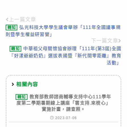
上一篇文章
Read
弘光科技大學學生議會舉辦「111年全國議事規
轉知
more
則暨學生權益研習營」
articles
下一篇文章
中華祖父母關懷協會辦理「111年(第3屆)全國
轉知
『好漾爺爺奶奶』選拔表揚暨『新代間零距離』教育
活動」
相關內容
教育部教師諮商輔導支持中心111學年
轉知
度第二學期暑期線上講座「雲支持.來梳心」
實施計畫，請查照。
2023-07-06