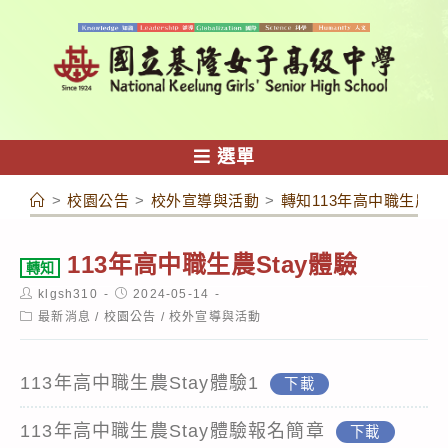
跳
轉
至
主
要
內
選單
容
>
校園公告
>
校外宣導與活動
>
轉知113年高中職生農St
113年高中職生農Stay體驗
轉知
Post
Post
klgsh310
2024-05-14
author:
published:
Post
最新消息
/
校園公告
/
校外宣導與活動
category:
113年高中職生農Stay體驗1
下載
113年高中職生農Stay體驗報名簡章
下載