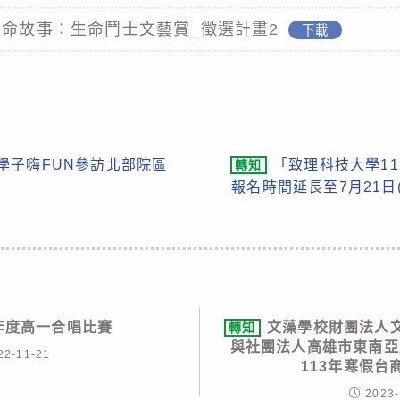
生命故事：生命鬥士文藝賞_徵選計畫2
下載
學子嗨FUN參訪北部院區
「致理科技大學1
轉知
報名時間延長至7月21日
學年度高一合唱比賽
文藻學校財團法人
轉知
與社團法人高雄市東南亞
22-11-21
113年寒假台
2023-