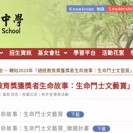
招生資訊
基女會社
學習平台
活動花絮
動
>
轉知2023年「總統教育獎獲獎者生命故事：生命鬥士文藝賞
統教育獎獲獎者生命故事：生命鬥士文藝賞
ost
最新消息
/
校園公告
/
校外宣導與活動
ategory:
生命故事：生命鬥士文藝賞
下載
生命故事：生命鬥士文藝賞_徵選計畫
下載