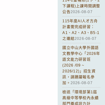
114-2重補修(1下、2
下課程)上課時間調整
公告
2026-08-07
115年度AI人才方舟
計畫需完成研習：
A1、A2、A3、B5-1
之連結
2026-08-07
國立中山大學外國語
文教學中心「2026年
語文能力研習班
(2026 /09 ~
2026/12)」招生資
訊，請踴躍報名參
加。
2026-08-07
檢送「環境部第1屆
高級中等學校內永續
部門養成培力計