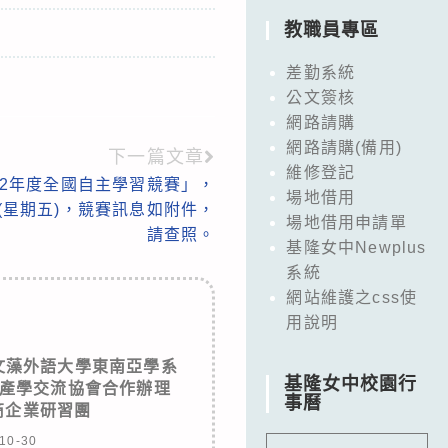
教職員專區
差勤系統
公文簽核
網路請購
網路請購(備用)
下一篇文章
維修登記
12年度全國自主學習競賽」，
場地借用
(星期五)，競賽訊息如附件，
場地借用申請單
請查照。
基隆女中Newplus
系統
網站維護之css使
用說明
文藻外語大學東南亞學系
基隆女中校園行
產學交流協會合作辦理
事曆
商企業研習團
10-30