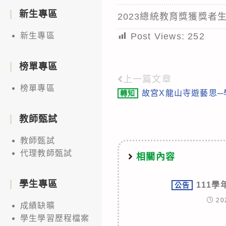
新生專區
2023總統教育獎獲獎者
Post Views:
252
新生專區
榜單專區
上一篇文章
Read
榜單專區
故宮X龍山寺遊藝思─
轉知
more
articles
教師甄試
教師甄試
代理教師甄試
相關內容
學生專區
111
公告
20
成績缺曠
學生學習歷程檔案