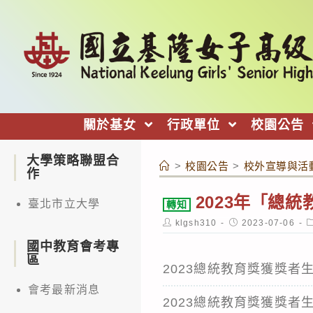
跳
轉
至
主
要
內
關於基女
行政單位
校園公告
容
大學策略聯盟合
>
校園公告
>
校外宣導與活
作
2023年「總
臺北市立大學
轉知
Post
Post
P
klgsh310
2023-07-06
author:
published:
c
國中教育會考專
區
2023總統教育獎獲獎者
會考最新消息
2023總統教育獎獲獎者