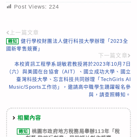
Post Views:
224
上一篇文章
Read
健行學校財團法人健行科技大學辦理「2023全
轉知
more
國新零售競賽」
articles
下一篇文章
本校資訊工程學系胡敏君教授將於2023年10月7日
（六）與美國在台協會（AIT）、國立成功大學、國立
臺灣科技大學、忘言科技共同辦理「TechGirls AI
Music/Sports工作坊」，邀請高中職學生踴躍報名參
與，請查照轉知。
相關內容
桃園市政府地方稅務局舉辦113年「稅
轉知