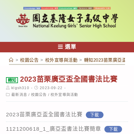
跳
轉
至
主
要
內
選單
容
>
校園公告
>
校外宣導與活動
>
轉知2023苗栗廣亞盃全
2023苗栗廣亞盃全國書法比賽
轉知
Post
Post
klgsh310
2023-09-22
author:
published:
Post
最新消息
/
校園公告
/
校外宣導與活動
category:
2023苗栗廣亞盃全國書法比賽
下載
1121200618_1_廣亞盃書法比賽簡章
下載